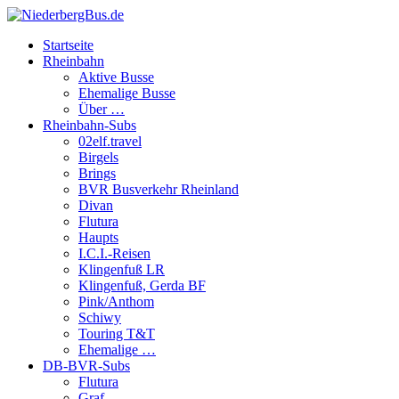
Startseite
Rheinbahn
Aktive Busse
Ehemalige Busse
Über …
Rheinbahn-Subs
02elf.travel
Birgels
Brings
BVR Busverkehr Rheinland
Divan
Flutura
Haupts
I.C.I.-Reisen
Klingenfuß LR
Klingenfuß, Gerda BF
Pink/Anthom
Schiwy
Touring T&T
Ehemalige …
DB-BVR-Subs
Flutura
Graf