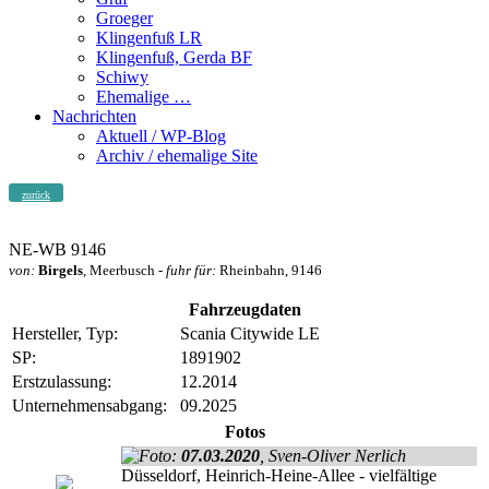
Groeger
Klingenfuß LR
Klingenfuß, Gerda BF
Schiwy
Ehemalige …
Nachrichten
Aktuell / WP-Blog
Archiv / ehemalige Site
zurück
NE-WB 9146
von:
Birgels
, Meerbusch -
fuhr für:
Rheinbahn, 9146
Fahrzeugdaten
Hersteller, Typ:
Scania Citywide LE
SP:
1891902
Erstzulassung:
12.2014
Unternehmensabgang:
09.2025
Fotos
07.03.2020
, Sven-Oliver Nerlich
Düsseldorf, Heinrich-Heine-Allee - vielfältige