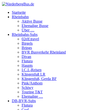
Startseite
Rheinbahn
Aktive Busse
Ehemalige Busse
Über …
Rheinbahn-Subs
02elf.travel
Birgels
Brings
BVR Busverkehr Rheinland
Divan
Flutura
Haupts
I.C.I.-Reisen
Klingenfuß LR
Klingenfuß, Gerda BF
Pink/Anthom
Schiwy
Touring T&T
Ehemalige …
DB-BVR-Subs
Flutura
Graf