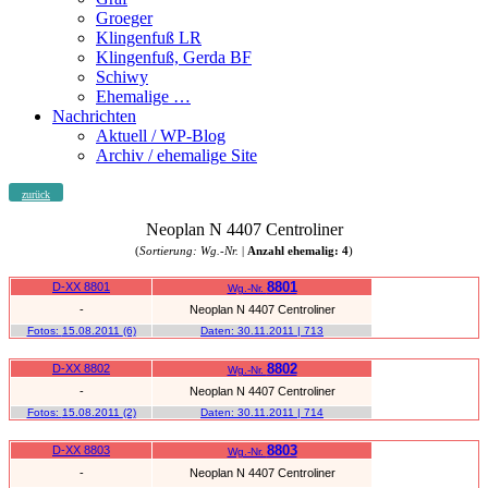
Groeger
Klingenfuß LR
Klingenfuß, Gerda BF
Schiwy
Ehemalige …
Nachrichten
Aktuell / WP-Blog
Archiv / ehemalige Site
zurück
Neoplan N 4407 Centroliner
(
Sortierung: Wg.-Nr.
|
Anzahl ehemalig: 4
)
8801
D-XX 8801
Wg.-Nr.
-
Neoplan N 4407 Centroliner
Fotos:
15.08.2011
(6)
Daten:
30.11.2011
| 713
8802
D-XX 8802
Wg.-Nr.
-
Neoplan N 4407 Centroliner
Fotos:
15.08.2011
(2)
Daten:
30.11.2011
| 714
8803
D-XX 8803
Wg.-Nr.
-
Neoplan N 4407 Centroliner